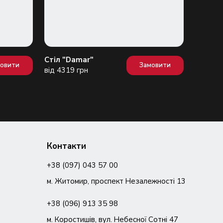
Стіл "Damar"
Стіл "D
мовити
Замовити
від 4319 грн
від 230
Контакти
+38 (097) 043 57 00
м. Житомир, проспект Незалежності 13
+38 (096) 913 35 98
м. Коростишів, вул. Небесної Сотні 47