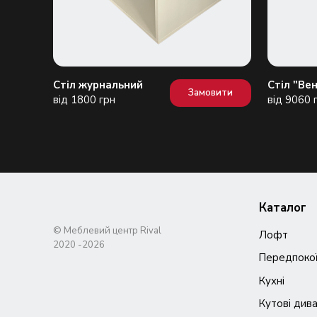
Стіл журнальний
Стіл "Вен
вити
Замовити
від 1800 грн
від 9060 
Каталог
© Меблевий центр Rival
Лофт
Передпоко
Кухні
Кутові див