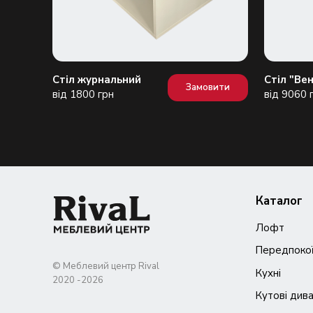
Стіл журнальний
Стіл "Вен
вити
Замовити
від 1800 грн
від 9060 
Каталог
Лофт
Передпоко
© Меблевий центр Rival
Кухні
Кутові див