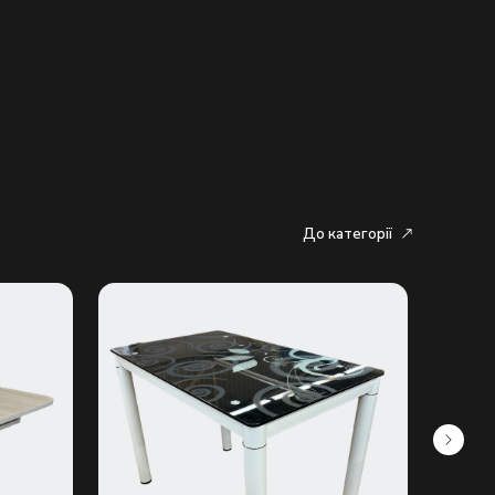
До категорії