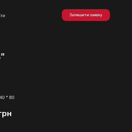
Залишити заявку
кти
s"
грн