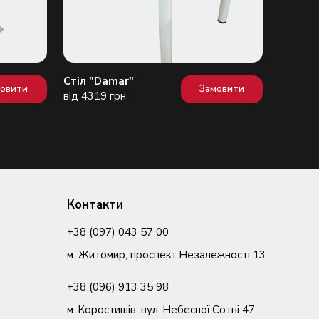
Стіл "Damar"
Стіл "D
мовити
Замовити
від 4319 грн
від 230
Контакти
+38 (097) 043 57 00
м. Житомир, проспект Незалежності 13
+38 (096) 913 35 98
м. Коростишів, вул. Небесної Сотні 47