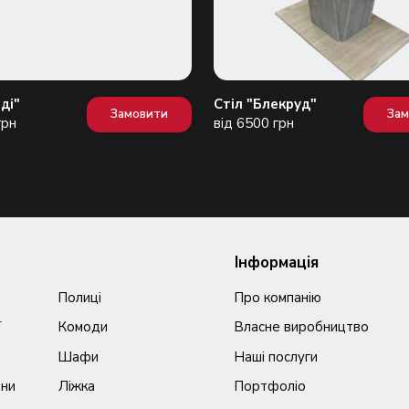
ді"
Стіл "Блекруд"
Замовити
За
грн
від 6500 грн
Інформація
Полиці
Про компанію
ї
Комоди
Власне виробництво
Шафи
Наші послуги
ани
Ліжка
Портфоліо