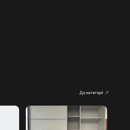
До категорії