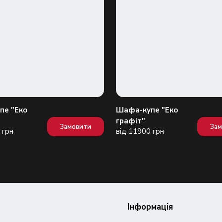
пе "Еко
Шафа-купе "Еко
графіт"
Замовити
За
 грн
від 11900 грн
Інформація