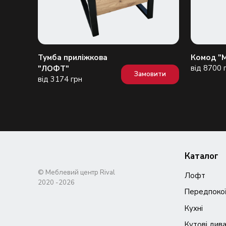
Тумба приліжкова
Комод "
вити
від 8700 
"ЛОФТ"
Замовити
від 3174 грн
Каталог
© Меблевий центр Rival
Лофт
Передпоко
Кухні
Кутові див