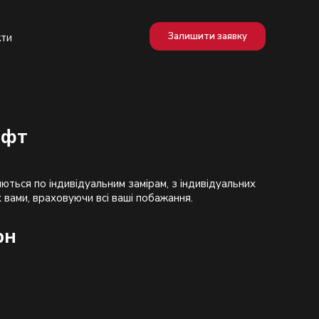
Залишити заявку
кти
офт
ються по індивідуальним замірам, з індивідуальних
рн