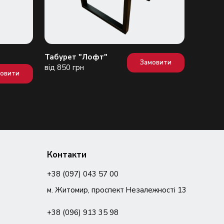
Табурет "Лофт"
Стіл "О
Замовити
від 850 грн
від 850
мовити
Контакти
+38 (097) 043 57 00
м. Житомир, проспект Незалежності 13
+38 (096) 913 35 98