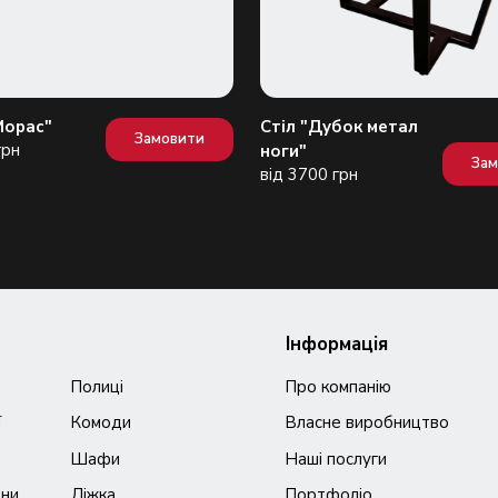
Морас"
Стіл "Дубок метал
Замовити
грн
ноги"
За
від 3700 грн
Інформація
Полиці
Про компанію
ї
Комоди
Власне виробництво
Шафи
Наші послуги
ани
Ліжка
Портфоліо