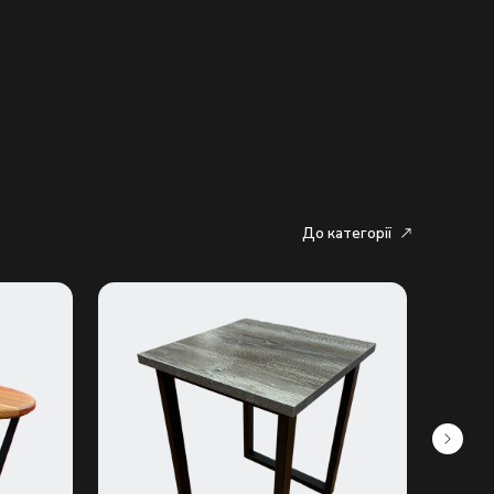
До категорії