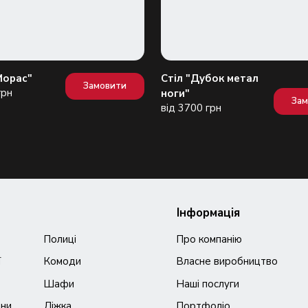
Морас"
Стіл "Дубок метал
Замовити
грн
ноги"
За
від 3700 грн
Інформація
Полиці
Про компанію
ї
Комоди
Власне виробництво
Шафи
Наші послуги
ани
Ліжка
Портфоліо