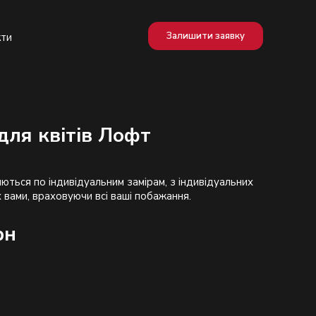
Залишити заявку
кти
для квітів Лофт
ються по індивідуальним замірам, з індивідуальних
рн