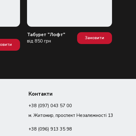
Табурет "Лофт"
Стіл "О
Замовити
від 850 грн
від 850
мовити
Контакти
+38 (097) 043 57 00
м. Житомир, проспект Незалежності 13
+38 (096) 913 35 98