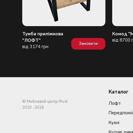
Тумба приліжкова
Комод "
вити
від 8700 
"ЛОФТ"
Замовити
від 3174 грн
Каталог
© Меблевий центр Rival
Лофт
Передпоко
Кухні
Кутові див