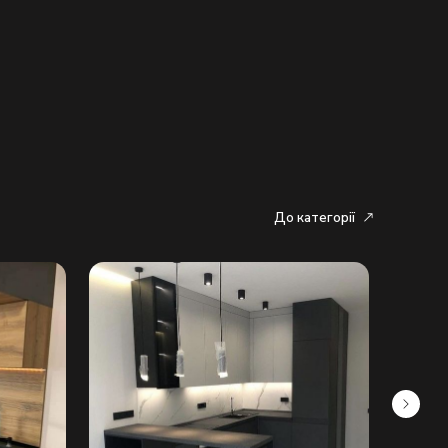
До категорії