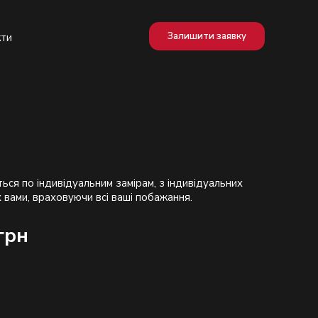
Залишити заявку
кти
ться по індивідуальним замірам, з індивідуальних
грн