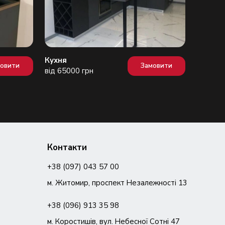
Кухня
Кухня
мовити
Замовити
від 65000 грн
від 600
Контакти
+38 (097) 043 57 00
м. Житомир, проспект Незалежності 13
+38 (096) 913 35 98
м. Коростишів, вул. Небесної Сотні 47