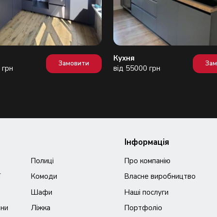
Кухня
Замовити
За
 грн
від 55000 грн
Інформація
Полиці
Про компанію
ї
Комоди
Власне виробництво
Шафи
Наші послуги
ани
Ліжка
Портфоліо