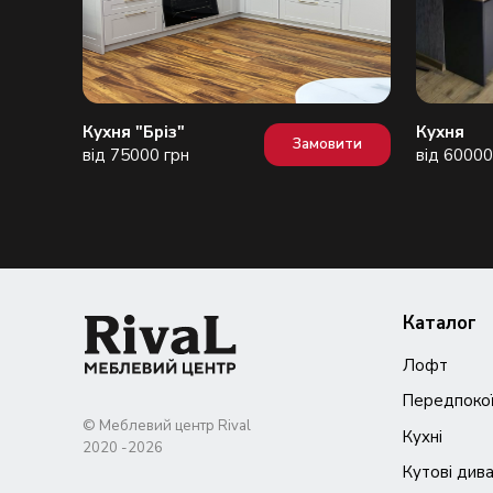
Кухня "Бріз"
Кухня
вити
Замовити
від 75000 грн
від 60000
Каталог
Лофт
Передпоко
© Меблевий центр Rival
Кухні
Кутові див