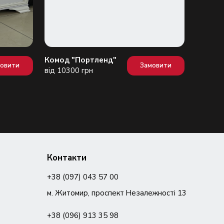
Комод "Портленд"
Комод 
мовити
Замовити
від 10300 грн
від 190
Контакти
+38 (097) 043 57 00
м. Житомир, проспект Незалежності 13
+38 (096) 913 35 98