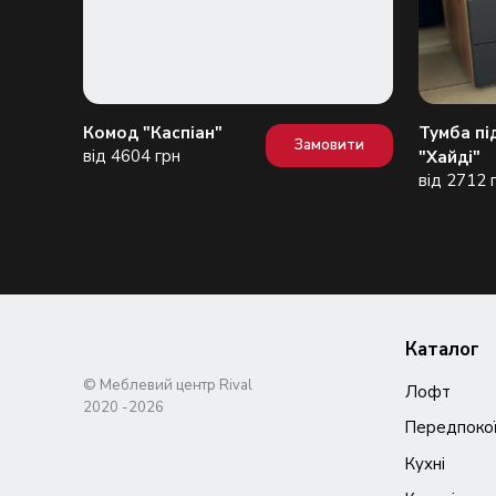
Комод "Каспіан"
Тумба пі
вити
Замовити
від 4604 грн
"Хайді"
від 2712 
Каталог
© Меблевий центр Rival
Лофт
Передпоко
Кухні