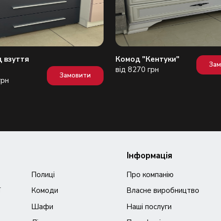
д взуття
Комод "Кентуки"
За
від 8270 грн
Замовити
грн
Інформація
Полиці
Про компанію
ї
Комоди
Власне виробництво
Шафи
Наші послуги