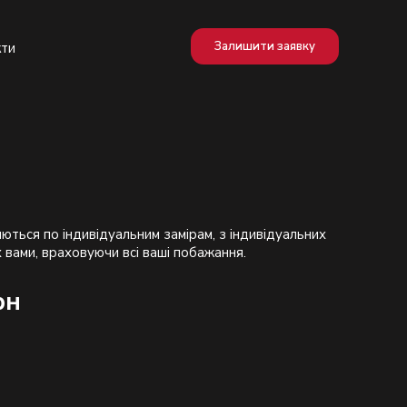
Залишити заявку
кти
ються по індивідуальним замірам, з індивідуальних
рн