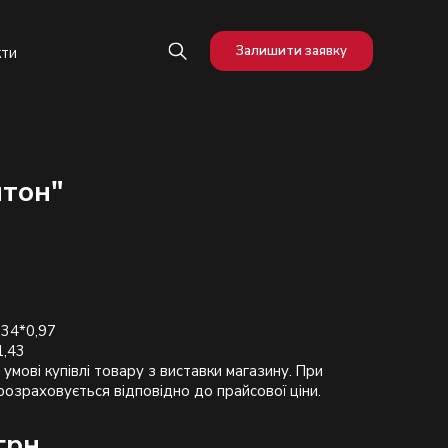
Залишити заявку
кти
лтон"
,34*0,97
1,43
 умові купівлі товару з виставки магазину. При
грн