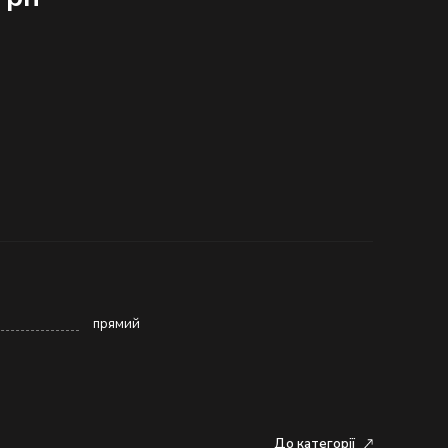
прямий
До категорії