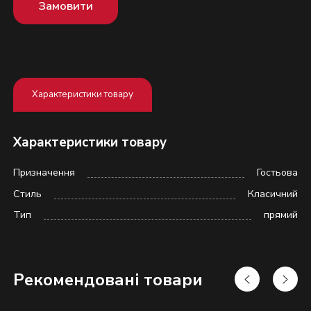
Замовити
Характеристики товару
Характеристики товару
Призначення
Гостьова
Стиль
Класичний
Тип
прямий
Надіслати
Рекомендовані товари